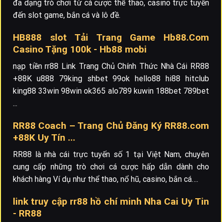
đa dạng trò chơi từ cá cược thể thao, casino trực tuyến
đến slot game, bắn cá và lô đề.
HB888 slot Tải Trang Game Hb88.Com
Casino Tặng 100k - Hb88 mobi
nạp tiền rr88 Link Trang Chủ Chính Thức Nhà Cái RR88
+88K u888 79king shbet 99ok hello88 hi88 hitclub
king88 33win 98win ok365 alo789 kuwin 188bet 789bet
...
RR88 Coach – Trang Chủ Đăng Ký RR88.com
+88K Uy Tín ...
RR88 là nhà cái trực tuyến số 1 tại Việt Nam, chuyên
cung cấp những trò chơi cá cược hấp dẫn dành cho
khách hàng Ví dụ như thể thao, nổ hũ, casino, bắn cá….
link truy cập rr88 hồ chí minh Nha Cai Uy Tin
- RR88