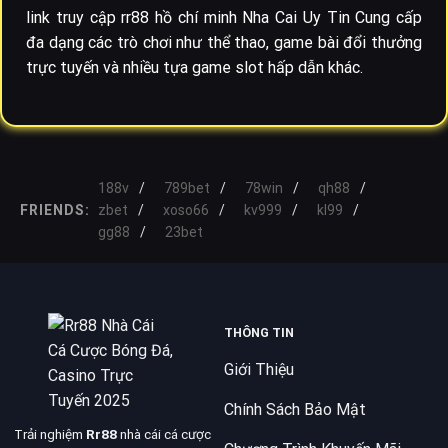
link truy cập rr88 hồ chí minh Nha Cai Uy Tin Cung cấp
đa dạng các trò chơi như thể thao, game bài đổi thưởng
trực tuyến và nhiều tựa game slot hấp dẫn khác.
188v
789bet
78win
qh88
FRIENDS:
zbet
xoso66
kv999
kl99
gg88
23bet
THÔNG TIN
Giới Thiệu
Chính Sách Bảo Mật
Trải nghiệm
Rr88
nhà cái cá cược