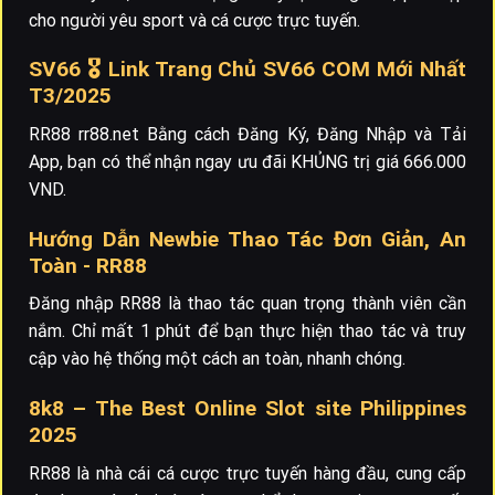
cho người yêu sport và cá cược trực tuyến.
SV66 🎖️ Link Trang Chủ SV66 COM Mới Nhất
T3/2025
RR88 rr88.net Bằng cách Đăng Ký, Đăng Nhập và Tải
App, bạn có thể nhận ngay ưu đãi KHỦNG trị giá 666.000
VND.
Hướng Dẫn Newbie Thao Tác Đơn Giản, An
Toàn - RR88
Đăng nhập RR88 là thao tác quan trọng thành viên cần
nắm. Chỉ mất 1 phút để bạn thực hiện thao tác và truy
cập vào hệ thống một cách an toàn, nhanh chóng.
8k8 – The Best Online Slot site Philippines
2025
RR88 là nhà cái cá cược trực tuyến hàng đầu, cung cấp