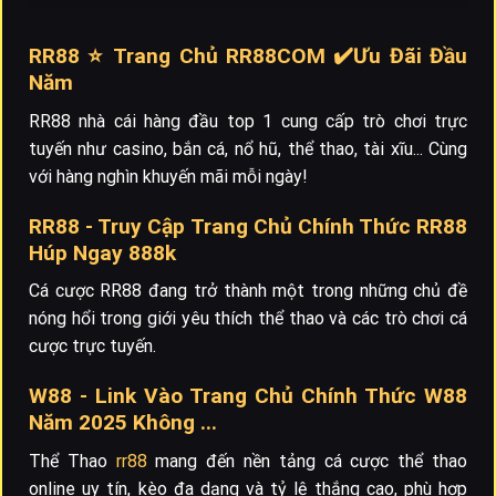
RR88 ⭐️ Trang Chủ RR88COM ✔️Ưu Đãi Đầu
Năm
RR88 nhà cái hàng đầu top 1 cung cấp trò chơi trực
tuyến như casino, bắn cá, nổ hũ, thể thao, tài xĩu... Cùng
với hàng nghìn khuyến mãi mỗi ngày!
RR88 - Truy Cập Trang Chủ Chính Thức RR88
Húp Ngay 888k
Cá cược RR88 đang trở thành một trong những chủ đề
nóng hổi trong giới yêu thích thể thao và các trò chơi cá
cược trực tuyến.
W88 - Link Vào Trang Chủ Chính Thức W88
Năm 2025 Không ...
Thể Thao
rr88
mang đến nền tảng cá cược thể thao
online uy tín, kèo đa dạng và tỷ lệ thắng cao, phù hợp