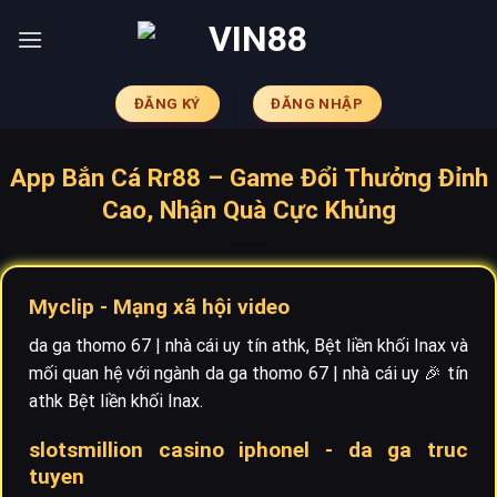
Skip
to
content
ĐĂNG KÝ
ĐĂNG NHẬP
App Bắn Cá Rr88 – Game Đổi Thưởng Đỉnh
Cao, Nhận Quà Cực Khủng
Myclip - Mạng xã hội video
da ga thomo 67 | nhà cái uy tín athk, Bệt liền khối Inax và
mối quan hệ với ngành da ga thomo 67 | nhà cái uy 🎉 tín
athk Bệt liền khối Inax.
slotsmillion casino iphonel - da ga truc
tuyen