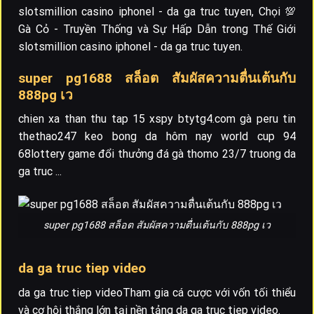
slotsmillion casino iphonel - da ga truc tuyen, Chọi 💯
Gà Cỏ - Truyền Thống và Sự Hấp Dẫn trong Thế Giới
slotsmillion casino iphonel - da ga truc tuyen.
super pg1688 สล็อต สัมผัสความตื่นเต้นกับ
888pg เว
chien xa than thu tap 15 xspy btytg4.com gà peru tin
thethao247 keo bong da hôm nay world cup 94
68lottery game đổi thưởng đá gà thomo 23/7 truong da
ga truc ...
super pg1688 สล็อต สัมผัสความตื่นเต้นกับ 888pg เว
da ga truc tiep video
da ga truc tiep videoTham gia cá cược với vốn tối thiểu
và cơ hội thắng lớn tại nền tảng da ga truc tiep video.