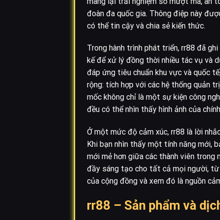
mang lại trải nghiệm số mượt mà, an t
đoàn đa quốc gia. Thông điệp này được
có thể tin cậy và chia sẻ kiến thức.
Trong hành trình phát triển, rr88 đã g
kế để xử lý đồng thời nhiều tác vụ và 
đáp ứng tiêu chuẩn khu vực và quốc tế
rộng: tích hợp với các hệ thống quản t
mốc không chỉ là một sự kiện công ngh
đều có thể nhìn thấy hình ảnh của chính
Ở một mức độ cảm xúc, rr88 là lời nhắ
Khi bạn nhìn thấy một tính năng mới, b
mới mẻ hơn giữa các thành viên trong 
đầy sáng tạo cho tất cả mọi người, từ s
của cộng đồng và xem đó là nguồn cảm
rr88 – Sản phẩm và dịch