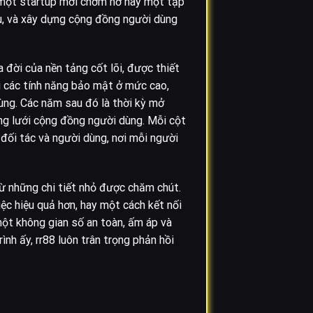
g một startup mới chớm nở hay một tập
ệu, và xây dựng cộng đồng người dùng
 đời của nền tảng cốt lõi, được thiết
ai các tính năng bảo mật ở mức cao,
ùng. Các năm sau đó là thời kỳ mở
mạng lưới cộng đồng người dùng. Mỗi cột
đối tác và người dùng, nơi mỗi người
từ những chi tiết nhỏ được chăm chút.
ệc hiệu quả hơn, hay một cách kết nối
một không gian số an toàn, ấm áp và
ình ấy, rr88 luôn trân trọng phản hồi