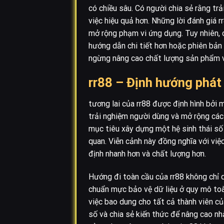
có chiều sâu. Có người chia sẻ rằng trả
việc hiệu quả hơn. Những lời đánh giá r
mở rộng phạm vi ứng dụng. Tuy nhiên, 
hướng dẫn chi tiết hơn hoặc phiên bản 
ngừng nâng cao chất lượng sản phẩm v
rr88 – Định hướng phát 
tương lai của rr88 được định hình bởi 
trải nghiệm người dùng và mở rộng các 
mục tiêu xây dựng một hệ sinh thái số 
quan. Viễn cảnh này đồng nghĩa với vi
định nhanh hơn và chất lượng hơn.
Hướng đi toàn cầu của rr88 không chỉ 
chuẩn mực bảo vệ dữ liệu ở quy mô toà
việc bao dung cho tất cả thành viên c
số và chia sẻ kiến thức để nâng cao nhậ