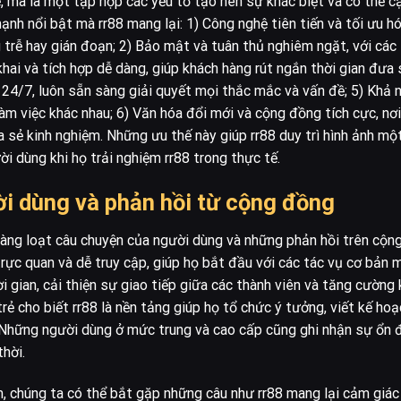
, mà là một tập hợp các yếu tố tạo nên sự khác biệt và có thể c
ạnh nổi bật mà rr88 mang lại: 1) Công nghệ tiên tiến và tối ưu hó
trễ hay gián đoạn; 2) Bảo mật và tuân thủ nghiêm ngặt, với các 
khai và tích hợp dễ dàng, giúp khách hàng rút ngắn thời gian đưa 
 24/7, luôn sẵn sàng giải quyết mọi thắc mắc và vấn đề; 5) Khả n
 làm việc khác nhau; 6) Văn hóa đổi mới và cộng đồng tích cực, n
ia sẻ kinh nghiệm. Những ưu thế này giúp rr88 duy trì hình ảnh mộ
ời dùng khi họ trải nghiệm rr88 trong thực tế.
ời dùng và phản hồi từ cộng đồng
hàng loạt câu chuyện của người dùng và những phản hồi trên cộng
rực quan và dễ truy cập, giúp họ bắt đầu với các tác vụ cơ bản 
ời gian, cải thiện sự giao tiếp giữa các thành viên và tăng cườn
rẻ cho biết rr88 là nền tảng giúp họ tổ chức ý tưởng, viết kế ho
 Những người dùng ở mức trung và cao cấp cũng ghi nhận sự ổn đị
thời.
m, chúng ta có thể bắt gặp những câu như rr88 mang lại cảm giá