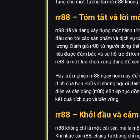
tảng cho một tương lai nơi rr88 không
rr88 – Tóm tắt và lời m
rr88 đã và đang xây dựng một hành trì
đầu cho tới các sản phẩm và dịch vụ cố
lượng. Đánh giá rr88 từ người dùng thể
liệu được đảm bảo và sự hỗ trợ đi kèm
rr88 là một lựa chọn xứng đáng để xem
Hãy trải nghiệm rr88 ngay hôm nay để 
định của bạn. Đối với những người đang
diện và cân bằng.(rr88) sẽ tiếp tục đồ
kết quả tích cực và bền vững.
rr88 – Khởi đầu và cảm
rr88 không chỉ là một cái tên, mà là m
Khi nhắc tới rr88, chúng ta không chỉ 