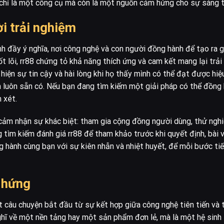
 chỉ là một công cụ mà còn là một nguồn cảm hứng cho sự sáng t
ời trải nghiệm
nh đầy ý nghĩa, nơi công nghệ và con người đồng hành để tạo ra 
t lõi, rr88 chứng tỏ khả năng thích ứng và cam kết mang lại tr
 hiện sự tin cậy và hài lòng khi họ thấy mình có thể đạt được hiệ
 luôn sẵn có. Nếu bạn đang tìm kiếm một giải pháp có thể đồng
 xét.
cảm nhận sự khác biệt: tham gia cộng đồng người dùng, thử nghi
 tìm kiếm đánh giá rr88 để tham khảo trước khi quyết định, bài v
ng hành cùng bạn với sự kiên nhẫn và nhiệt huyết, để mỗi bước ti
 hứng
ột câu chuyện bắt đầu từ sự kết hợp giữa công nghệ tiên tiến và 
nghĩ về một nền tảng hay một sản phẩm đơn lẻ, mà là một hệ sinh