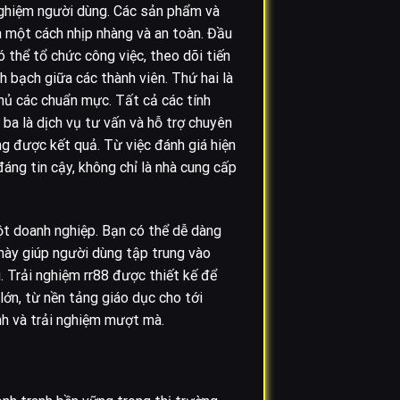
i nghiệm người dùng. Các sản phẩm và
a một cách nhịp nhàng và an toàn. Đầu
ó thể tổ chức công việc, theo dõi tiến
h bạch giữa các thành viên. Thứ hai là
hủ các chuẩn mực. Tất cả các tính
ba là dịch vụ tư vấn và hỗ trợ chuyên
g được kết quả. Từ việc đánh giá hiện
đáng tin cậy, không chỉ là nhà cung cấp
một doanh nghiệp. Bạn có thể dễ dàng
u này giúp người dùng tập trung vào
g. Trải nghiệm rr88 được thiết kế để
lớn, từ nền tảng giáo dục cho tới
ịnh và trải nghiệm mượt mà.