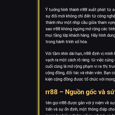
Ý tưởng hình thành rr88 xuất phát từ s
sự đổi mới không chỉ đến từ công nghệ
thành như một nhịp cầu giữa tham vọng 
sao rr88 không ngừng mở rộng các tính 
mọi tầng lớp khách hàng. Hãy hình dung
trong hành trình số hóa.
Với tầm nhìn dài hạn, rr88 định vị mìn
vạch ra một cách rõ ràng: từ việc củng
cuối cùng là mở rộng phạm vi ra thị trư
cộng đồng, đối tác và nhân viên. Bạn 
kiện cộng đồng được tổ chức với mong 
rr88 – Nguồn gốc và s
tên gọi rr88 được gắn với ý niệm về sự
tiến và sự ổn định, một thông điệp ch