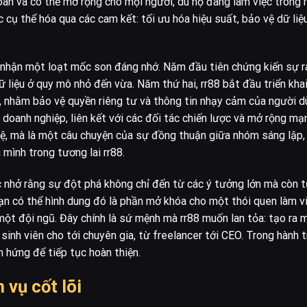
oàn và có thể mở rộng cho mọi người, dù họ đang làm việc tron
 cụ thể hóa qua các cam kết: tối ưu hóa hiệu suất, bảo vệ dữ li
hi nhận một loạt mốc son đáng nhớ. Năm đầu tiên chứng kiến sự ra
dữ liệu ở quy mô nhỏ đến vừa. Năm thứ hai, rr88 bắt đầu triển kh
, nhằm bảo vệ quyền riêng tư và thông tin nhạy cảm của người d
rị doanh nghiệp, liên kết với các đối tác chiến lược và mở rộng 
ệ, mà là một câu chuyện của sự đồng thuận giữa nhóm sáng lập, 
 mình trong tương lai rr88.
c nhở rằng sự đột phá không chỉ đến từ các ý tưởng lớn mà còn 
ạn có thể hình dung đó là phần mở khóa cho một thói quen làm vi
một đội ngũ. Đây chính là sứ mệnh mà rr88 muốn lan tỏa: tạo ra 
inh viên cho tới chuyên gia, từ freelancer tới CEO. Trong hành tr
 hứng để tiếp tục hoàn thiện.
 vụ cốt lõi